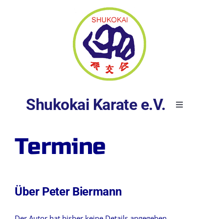
Skip
to
content
Shukokai Karate e.V.
Toggle
Navigation
Startseite
Termine
Über uns
Über
Peter Biermann
Kurse
Der Autor hat bisher keine Details angegeben.