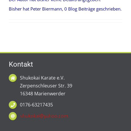
Trainingsorte
Bisher hat Peter Biermann, 0 Blog Beiträge geschrieben.
Bestellungen
Termine
Facebook/News
Kontakt
Shukokai Karate e.V.
Zerpenschleuser Str. 39
16348 Marienwerder
0176-63217435
shukokai@yahoo.com