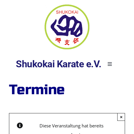
Skip
to
content
Shukokai Karate e.V.
Toggle
Navigation
Startseite
Termine
Über uns
×
Kurse
Diese Veranstaltung hat bereits