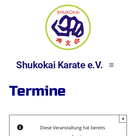
Skip
to
content
Shukokai Karate e.V.
Toggle
Navigation
Startseite
Termine
Über uns
×
Kurse
Diese Veranstaltung hat bereits